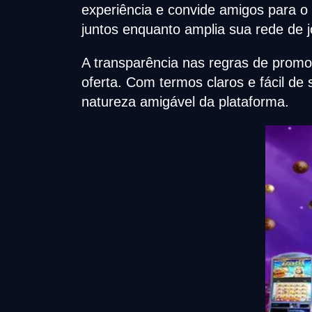
experiência e convide amigos para o
juntos enquanto amplia sua rede de 
A transparência nas regras de prom
oferta. Com termos claros e fácil d
natureza amigável da plataforma.