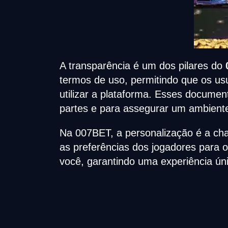
A transparência é um dos pilares do
termos de uso, permitindo que os us
utilizar a plataforma. Esses documen
partes e para assegurar um ambiente
Na 007BET, a personalização é a cha
as preferências dos jogadores para
você, garantindo uma experiência únic