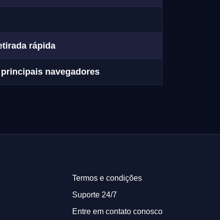
tirada rápida
 principais navegadores
Termos e condições
Suporte 24/7
Entre em contato conosco