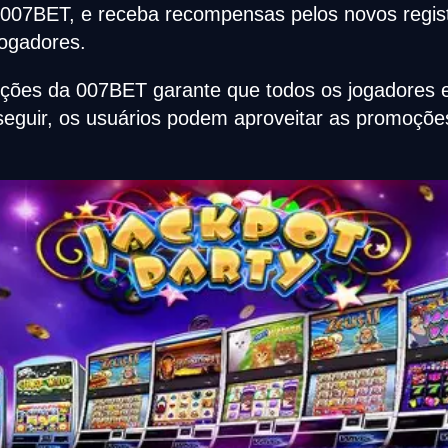
 007BET, e receba recompensas pelos novos regis
jogadores.
oções da 007BET garante que todos os jogadores
e seguir, os usuários podem aproveitar as promoç