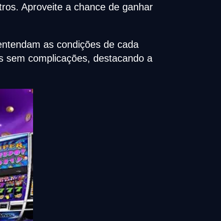
tros. Aproveite a chance de ganhar
 entendam as condições de cada
ões sem complicações, destacando a