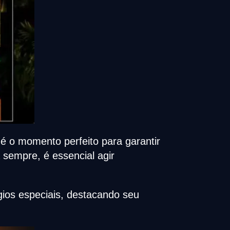
 o momento perfeito para garantir
 sempre, é essencial agir
ios especiais, destacando seu