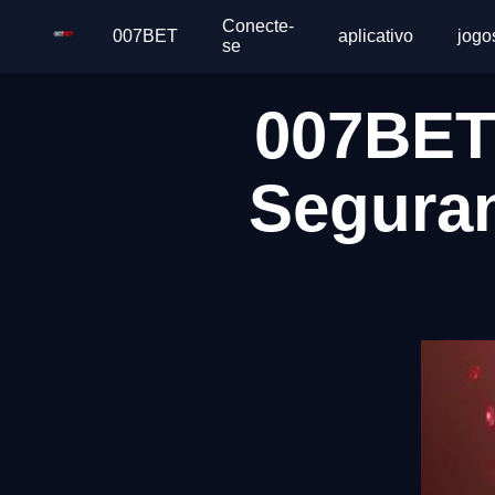
Conecte-
007BET
aplicativo
jogo
se
007BET
Segura