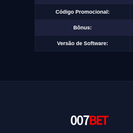
Código Promocional:
Bônus:
Versão de Software: