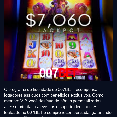
O programa de fidelidade do 007BET recompensa
jogadores assíduos com benefícios exclusivos. Como
membro VIP, você desfruta de bônus personalizados,
acesso prioritário a eventos e suporte dedicado. A
lealdade no 007BET é sempre recompensada, garantindo