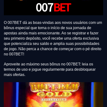
O 007BET dá as boas-vindas aos novos usuários com um
bônus especial que torna o início de sua jornada de
apostas ainda mais emocionante. Ao se registrar e fazer
seu primeiro depósito, você recebe uma oferta exclusiva
que potencializa seu saldo e amplia suas possibilidades
de jogo. Não perca a chance de começar com o pé direito
no 007BET!
Aproveite ao máximo seus bônus no 007BET: leia os
termos de uso e jogue regularmente para desbloquear
mais ofertas.