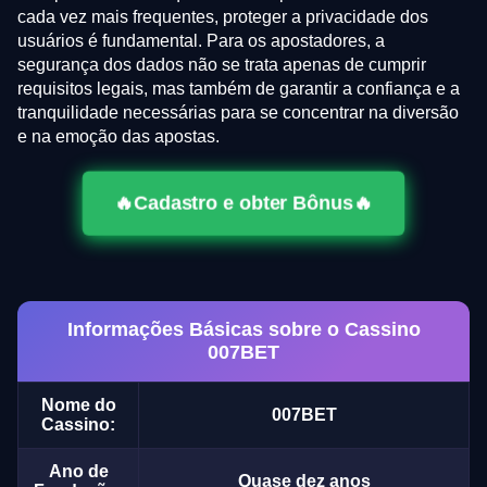
cada vez mais frequentes, proteger a privacidade dos
usuários é fundamental. Para os apostadores, a
segurança dos dados não se trata apenas de cumprir
requisitos legais, mas também de garantir a confiança e a
tranquilidade necessárias para se concentrar na diversão
e na emoção das apostas.
🔥Cadastro e obter Bônus🔥
Informações Básicas sobre o Cassino
007BET
Nome do
007BET
Cassino:
Ano de
Quase dez anos